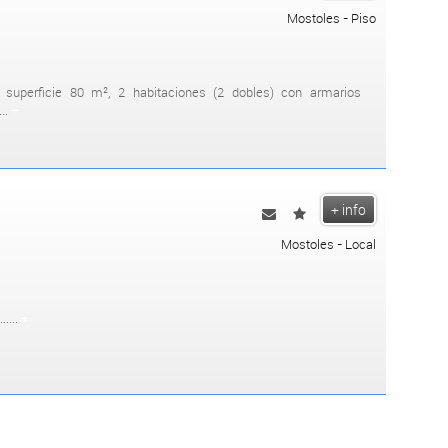
Mostoles - Piso
superficie 80 m², 2 habitaciones (2 dobles) con armarios
..
+
+ info
Mostoles - Local
....
+