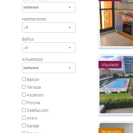
Indiferente
Habitaciones
> 0
Baños
> 0
Amueblado
Alquilado
Indiferente
Balcón
Terraza
Ascensor
Piscina
Calefacción
Aire A.
Garaje
Reservado