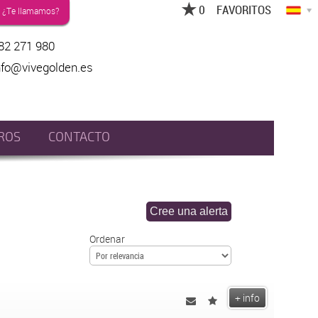
FAVORITOS
¿Te llamamos?
82 271 980
nfo@vivegolden.es
ROS
CONTACTO
Ordenar
+ info