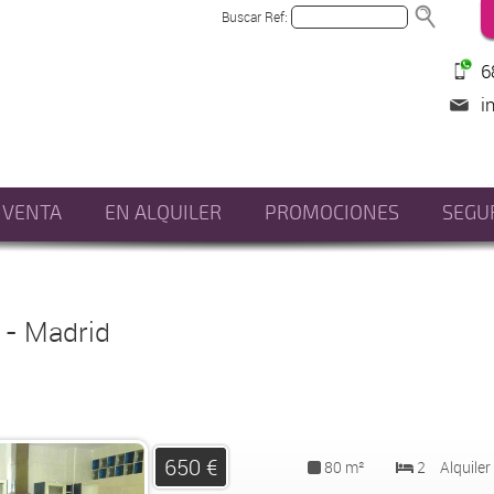
Buscar Ref:
6
i
 VENTA
EN ALQUILER
PROMOCIONES
SEGU
 - Madrid
650 €
80 m²
2
Alquiler